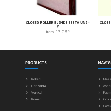
CLOSED ROLLER BLINDS BESTA UNI -
CLOSE
P
13 GBP
from
PRODUCTS
NAVIG
Rolled
Meas
Horizontal
Asse
Vertical
Paym
Roman
Citie
Catal