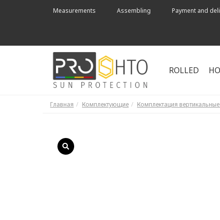
Measurements
Assembling
Payment and deli
ROLLED
HO
Главная
Комплектующие
Комплектация вертикальны