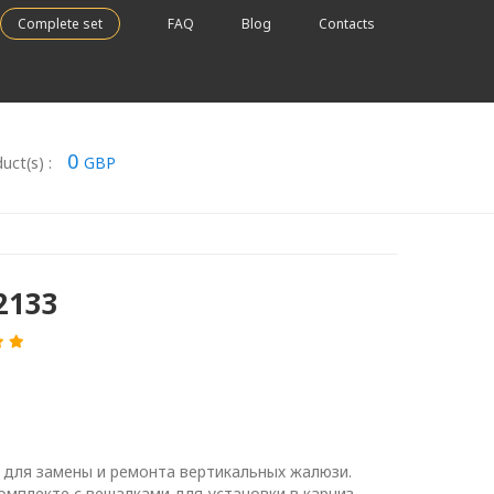
Complete set
FAQ
Blog
Contacts
0
uct(s) :
GBP
2133
 для замены и ремонта вертикальных жалюзи.
омплекте с вешалками для установки в карниз.