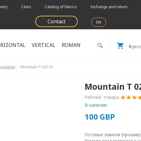
very
Cities
Catalog of fabrics
Exchange and return
Contact
EN
RIZONTAL
VERTICAL
ROMAN
0
prod
е жалюзи
Mountain T 02133
Mountain T 0
Рейтинг товара:
В наличии
100
GBP
Готовые ламели (прошив)
Ламели поставляются в к