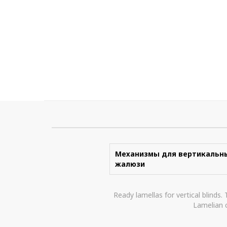
Механизмы для вертикальн
жалюзи
Ready lamellas for vertical blinds.
Lamelian c