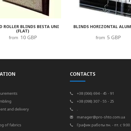
D ROLLER BLINDS BESTA UNI
BLINDS HORIZONTAL ALU
(FLAT)
10 GBP
5 GBP
from
from
ATION
CONTACTS
urements
+38 (066) 694 - 45 - 91
mbling
+38 (098) 307 - 55 - 25
ent and delivery
.
s
manager@pro-shto.com.ua
og of fabrics
График работы пн. - пт. с 9:00 