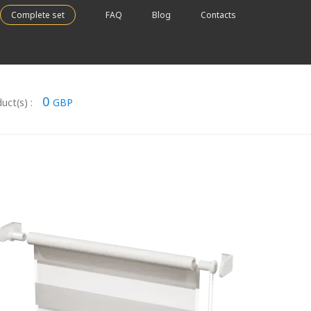
Complete set
FAQ
Blog
Contacts
0
uct(s) :
GBP