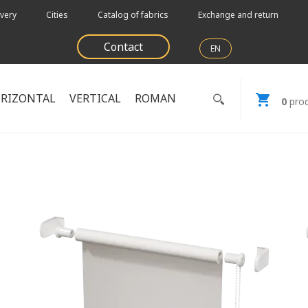
very
Cities
Catalog of fabrics
Exchange and return
Contact
EN
RIZONTAL
VERTICAL
ROMAN
0
prod