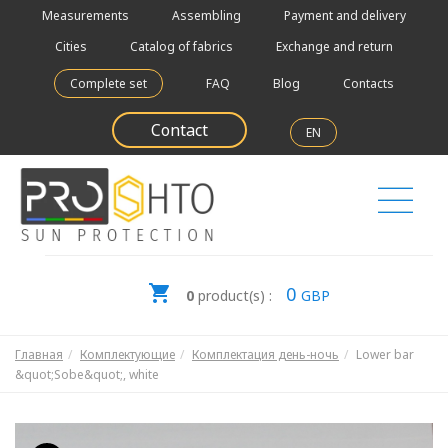
Measurements
Assembling
Payment and delivery
Cities
Catalog of fabrics
Exchange and return
Complete set
FAQ
Blog
Contacts
Contact
EN
0
0
product(s) :
GBP
Главная
Комплектующие
Комплектация день-ночь
Lower bar
&quot;Sobe&quot;, white