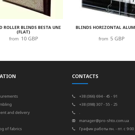
D ROLLER BLINDS BESTA UNI
BLINDS HORIZONTAL ALU
(FLAT)
10 GBP
5 GBP
from
from
ATION
CONTACTS
urements
+38 (066) 694 - 45 - 91
mbling
+38 (098) 307 - 55 - 25
ent and delivery
.
s
manager@pro-shto.com.ua
og of fabrics
График работы пн. - пт. с 9:00 