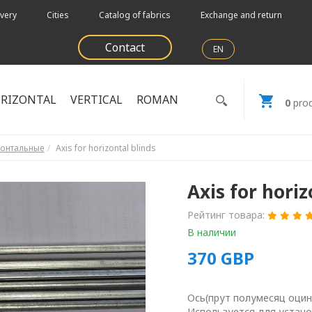
very
Cities
Catalog of fabrics
Exchange and return
Contact
EN
RIZONTAL
VERTICAL
ROMAN
0
prod
зонтальные
Axis for horizontal blinds
Axis for horiz
Рейтинг товара:
В наличии
370
GBP
Ось(прут полумесяц оцин
Используется для устано