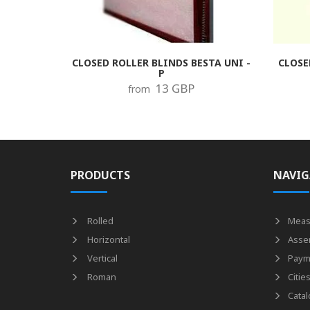
CLOSED ROLLER BLINDS BESTA UNI -
CLOSE
P
13 GBP
from
PRODUCTS
NAVIG
Rolled
Meas
Horizontal
Asse
Vertical
Paym
Roman
Citie
Catal