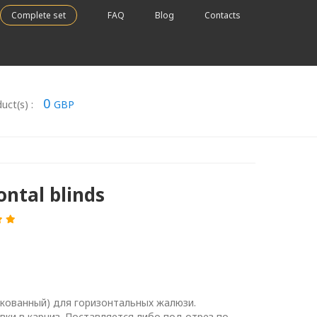
Complete set
FAQ
Blog
Contacts
0
uct(s) :
GBP
ontal blinds
кованный) для горизонтальных жалюзи.
вки в карниз. Поставляется либо под отрез по