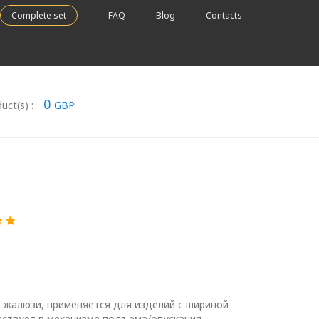
Complete set
FAQ
Blog
Contacts
0
uct(s) :
GBP
1
 жалюзи, применяется для изделий с шириной
аствует в механизме подъема/опускания