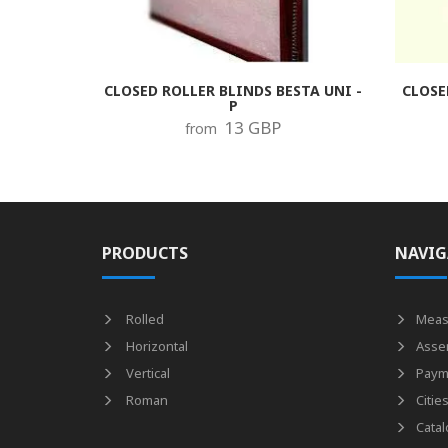
CLOSED ROLLER BLINDS BESTA UNI -
CLOSE
P
13 GBP
from
PRODUCTS
NAVIG
Rolled
Meas
Horizontal
Asse
Vertical
Paym
Roman
Citie
Catal