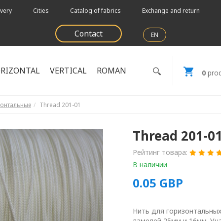
very
Cities
Catalog of fabrics
Exchange and return
Contact
EN
RIZONTAL
VERTICAL
ROMAN
0
prod
зонтальные
Thread 201-01
Thread 201-0
Рейтинг товара:
В наличии
0.05
GBP
Нить для горизонтальных
ламелей 25мм и 16мм. Уч