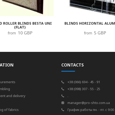
D ROLLER BLINDS BESTA UNI
BLINDS HORIZONTAL ALU
(FLAT)
10 GBP
5 GBP
from
from
ATION
CONTACTS
urements
+38 (066) 694 - 45 - 91
mbling
+38 (098) 307 - 55 - 25
ent and delivery
.
s
manager@pro-shto.com.ua
og of fabrics
График работы пн. - пт. с 9:00 