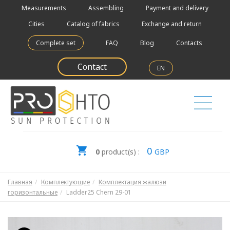
Measurements
Assembling
Payment and delivery
Cities
Catalog of fabrics
Exchange and return
Complete set
FAQ
Blog
Contacts
Contact
EN
0
0
product(s) :
GBP
Главная
Комплектующие
Комплектация жалюзи
горизонтальные
Ladder25 Chern 29-01