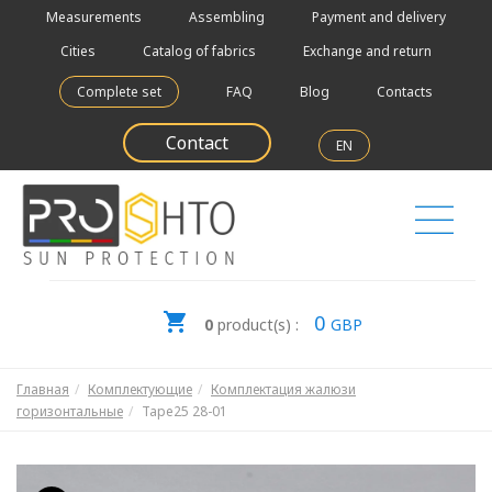
Measurements
Assembling
Payment and delivery
Cities
Catalog of fabrics
Exchange and return
Complete set
FAQ
Blog
Contacts
Contact
EN
0
0
product(s) :
GBP
Главная
Комплектующие
Комплектация жалюзи
горизонтальные
Tape25 28-01