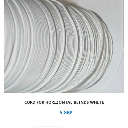
Rolled
Horizontal
Vertical
Roman
CORD FOR HORIZONTAL BLINDS WHITE
5
GBP