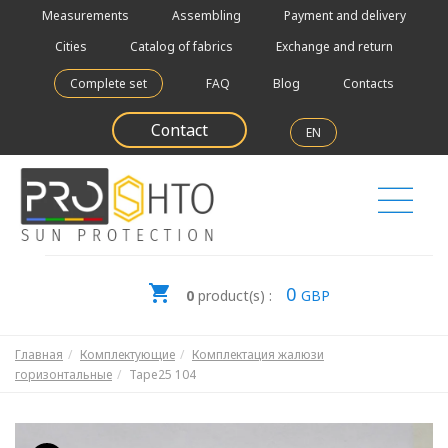
Measurements
Assembling
Payment and delivery
Cities
Catalog of fabrics
Exchange and return
Complete set
FAQ
Blog
Contacts
Contact
EN
0
0
product(s) :
GBP
Главная
Комплектующие
Комплектация жалюзи
горизонтальные
Tape25 104