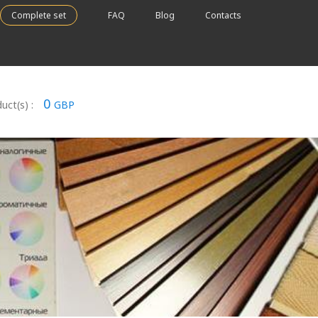
Complete set
FAQ
Blog
Contacts
0
uct(s) :
GBP