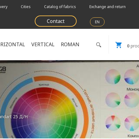
very
Cities
Catalog of fabrics
Exchange and return
Contact
EN
RIZONTAL
VERTICAL
ROMAN
0
prod
ndart 25 Д/Н