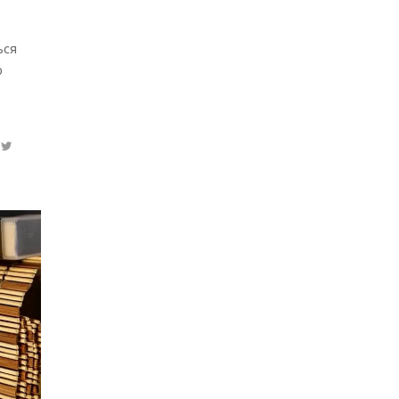
ься
ю