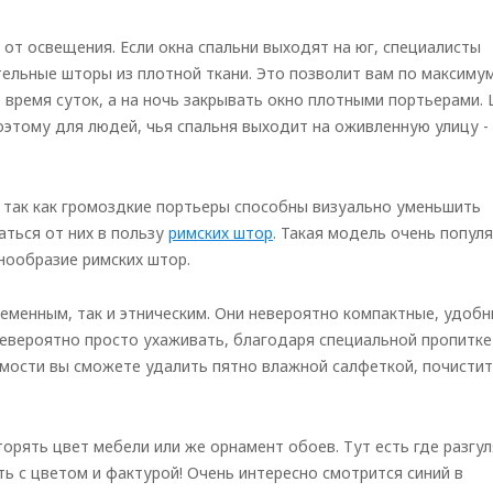
от освещения. Если окна спальни выходят на юг, специалисты
ельные шторы из плотной ткани. Это позволит вам по максиму
время суток, а на ночь закрывать окно плотными портьерами.
оэтому для людей, чья спальня выходит на оживленную улицу -
 так как громоздкие портьеры способны визуально уменьшить
аться от них в пользу
римских штор
. Такая модель очень популя
нообразие римских штор.
еменным, так и этническим. Они невероятно компактные, удобн
 невероятно просто ухаживать, благодаря специальной пропитке
мости вы сможете удалить пятно влажной салфеткой, почисти
рять цвет мебели или же орнамент обоев. Тут есть где разгул
ь с цветом и фактурой! Очень интересно смотрится синий в