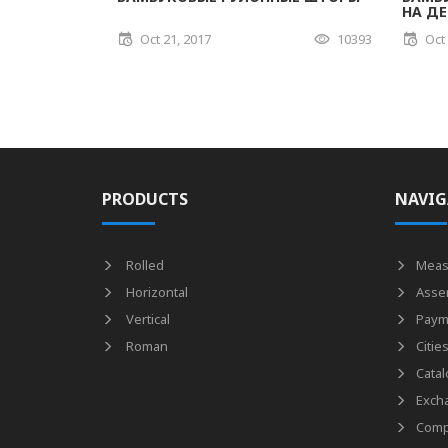
НА Д
Oct 21, 2017
10393
Oct
PRODUCTS
NAVIG
Rolled
Meas
Horizontal
Asse
Vertical
Paym
Roman
Citie
Catal
Exch
Comp