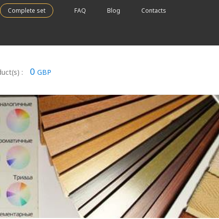
Complete set
FAQ
Blog
Contacts
0
uct(s) :
GBP