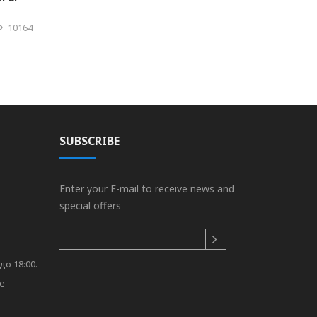
10164
SUBSCRIBE
Enter your E-mail to receive news and
special offers
до 18:00.
re