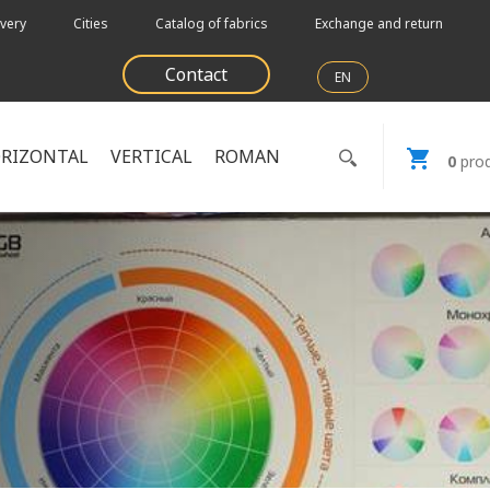
very
Cities
Catalog of fabrics
Exchange and return
Contact
EN
RIZONTAL
VERTICAL
ROMAN
0
prod