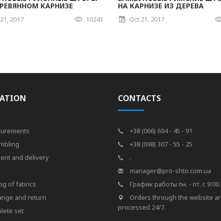
ЕРЕВЯННОМ КАРНИЗЕ
НА КАРНИЗЕ ИЗ ДЕРЕВА
 21, 2017
10243
Oct 21, 2017
ATION
CONTACTS
urements
+38 (066) 694 - 45 - 91
mbling
+38 (098) 307 - 55 - 25
ent and delivery
.
s
manager@pro-shto.com.ua
og of fabrics
График работы пн. - пт. с 9:00 
ange and return
Orders through the website a
processed 24/7.
lete set