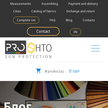
Measurements
Assembling
Payment and delivery
Cities
Catalog of fabrics
Exchange and return
Complete set
FAQ
Blog
Contacts
Contact
EN
0
0
product(s) :
GBP
Блог