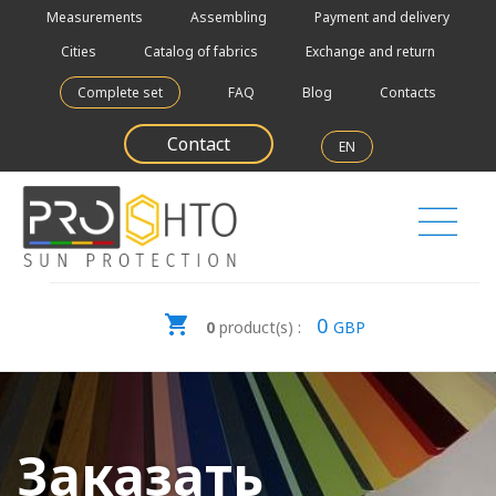
Measurements
Assembling
Payment and delivery
Cities
Catalog of fabrics
Exchange and return
Complete set
FAQ
Blog
Contacts
Contact
EN
0
0
product(s) :
GBP
Заказать