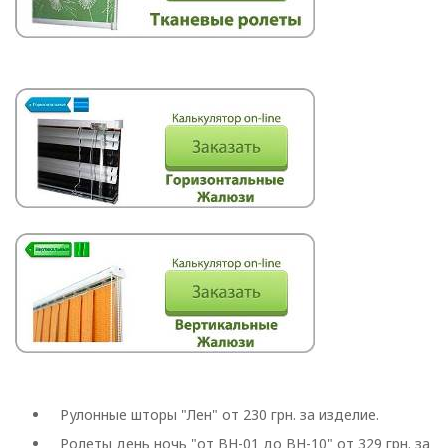
Рулонные шторы "Лен" от 230 грн. за изделие.
Ролеты день ночь "от BH-01 до BH-10" от 329 грн. за