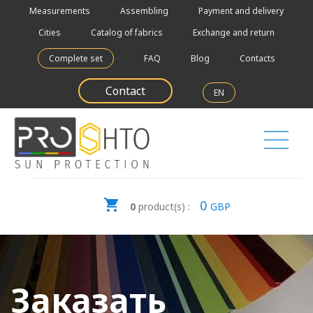
Measurements
Assembling
Payment and delivery
Cities
Catalog of fabrics
Exchange and return
Complete set
FAQ
Blog
Contacts
Contact
EN
0
0
product(s) :
GBP
Заказать