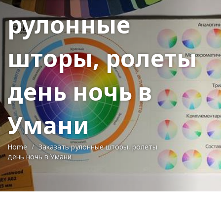
рулонные
шторы, ролеты
день ночь в
Умани
Home
Заказать рулонные шторы, ролеты
день ночь в Умани