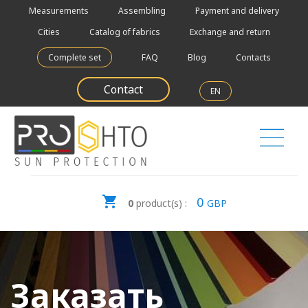
Measurements
Assembling
Payment and delivery
Cities
Catalog of fabrics
Exchange and return
Complete set
FAQ
Blog
Contacts
Contact
EN
0
0
product(s) :
GBP
Заказать