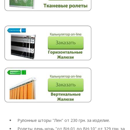
Рулонные шторы "Лен" от 230 грн. за изделие.
Ролеты день ночь "от BH-01 до BH-10" от 329 грн. за