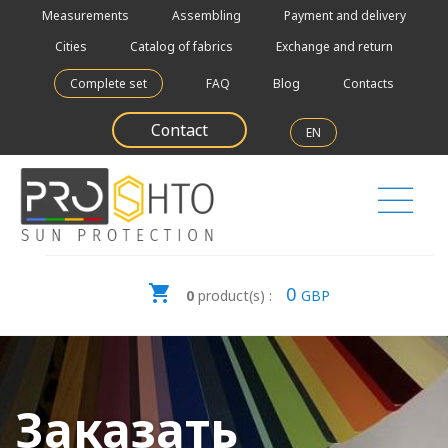
Measurements
Assembling
Payment and delivery
Cities
Catalog of fabrics
Exchange and return
Complete set
FAQ
Blog
Contacts
Contact
EN
0
0
product(s) :
GBP
Заказать