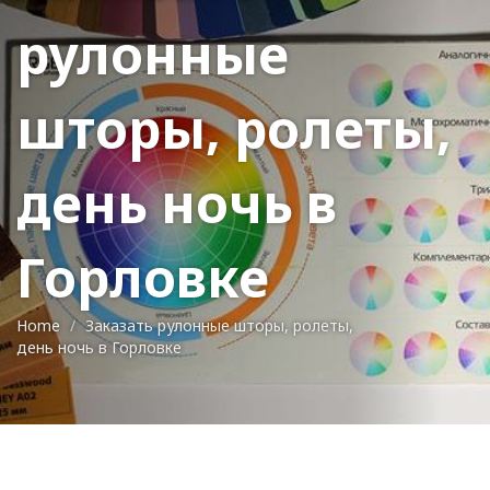
рулонные
шторы, ролеты,
день ночь в
Горловке
Home
Заказать рулонные шторы, ролеты,
день ночь в Горловке