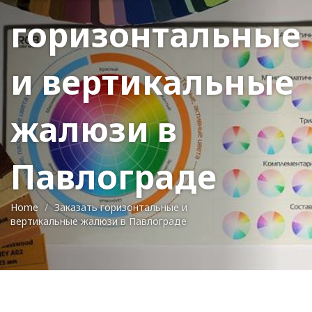
горизонтальные
и вертикальные
жалюзи в
Павлограде
Home
Заказать горизонтальные и
вертикальные жалюзи в Павлограде