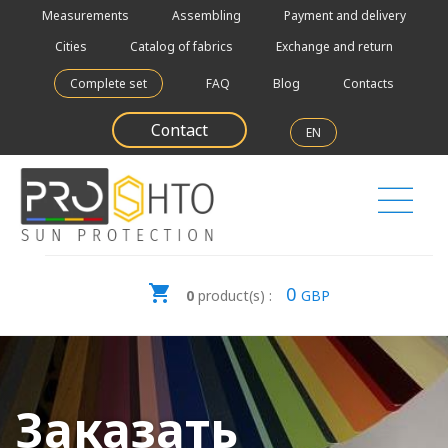
Measurements
Assembling
Payment and delivery
Cities
Catalog of fabrics
Exchange and return
Complete set
FAQ
Blog
Contacts
Contact
EN
0
0
product(s) :
GBP
Заказать