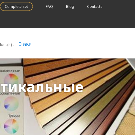
Complete set
FAQ
Blog
Contacts
0
uct(s) :
GBP
ртикальные