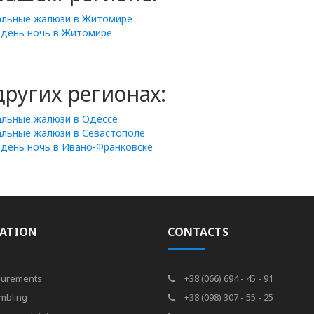
кальные жалюзи в Житомире
 день ночь в Житомире
ругих регионах:
альные жалюзи в Одессе
альные жалюзи в Севастополе
 день ночь в Ивано-Франковске
ATION
CONTACTS
urements
+38 (066) 694 - 45 - 91
mbling
+38 (098) 307 - 55 - 25