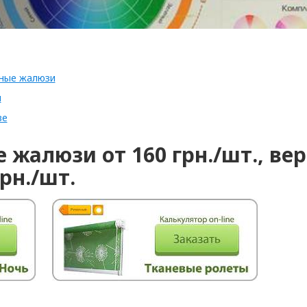
ьные жалюзи
и
ве
 жалюзи от 160 грн./шт., ве
грн./шт.