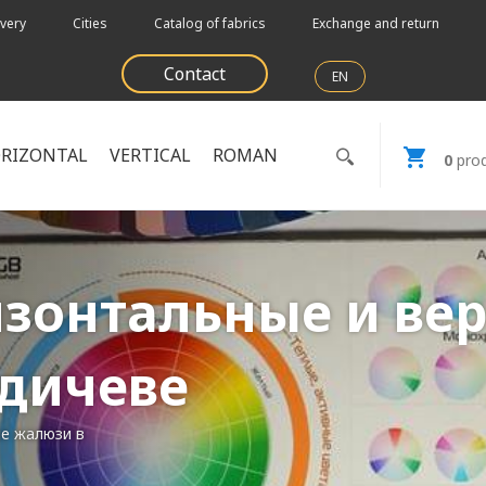
very
Cities
Catalog of fabrics
Exchange and return
Contact
EN
RIZONTAL
VERTICAL
ROMAN
0
prod
изонтальные и ве
рдичеве
ые жалюзи в