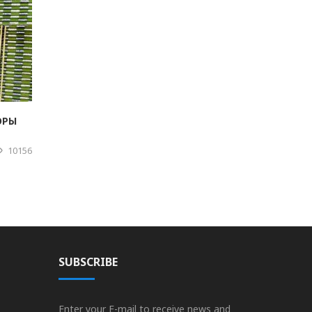
ОРЫ
10156
SUBSCRIBE
Enter your E-mail to receive news and