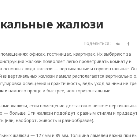
икальные жалюзи
Поделиться :
помещениях: офисах, гостиницах, квартирах. Их выбирают за
Конструкция жалюзи позволяет легко проветривать комнату и
ва основных вида жалюзи
—
вертикальные и горизонтальные. Он
 (в вертикальных жалюзи ламели располагаются вертикально о
гулировка освещения и практичность, ведь уход за ними не тр
ные
намного проще и быстрее, чем горизонтальные.
ные жалюзи, если помещение достаточно низкое: вертикальны
но
—
больше. Эти жалюзи подойдут к разным стилям и придаду
 (или, наоборот, живость и разнообразие).
альных жалюзи
—
127 мм и 89 мм. Толщина ламелей важна при в