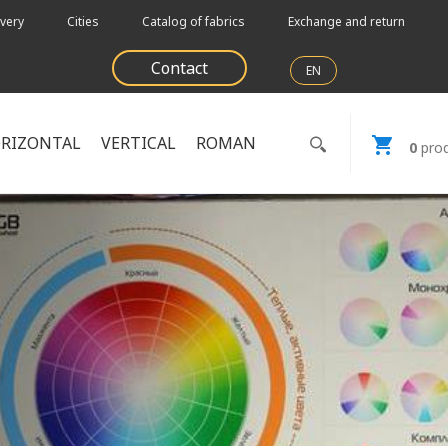
very
Cities
Catalog of fabrics
Exchange and return
Contact
EN
RIZONTAL
VERTICAL
ROMAN
0
prod
и