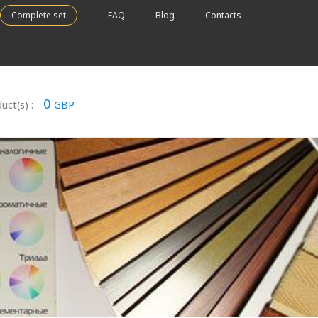
Complete set
FAQ
Blog
Contacts
0
uct(s) :
GBP