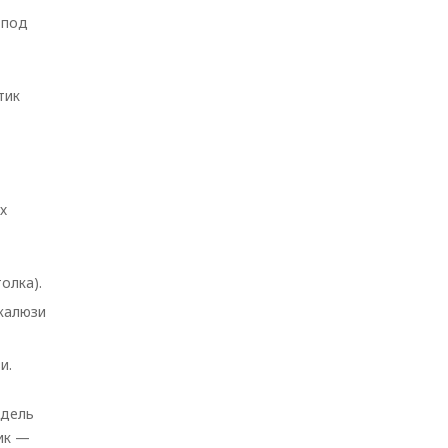
 под
тик
х
олка).
 жалюзи
и.
одель
ик
—