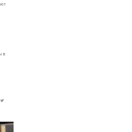
ают
ы в