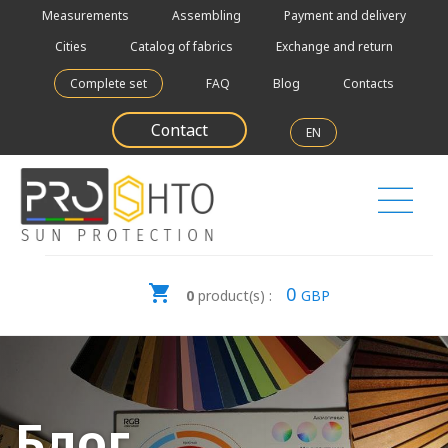
Measurements
Assembling
Payment and delivery
Cities
Catalog of fabrics
Exchange and return
Complete set
FAQ
Blog
Contacts
Contact
EN
0
0
product(s) :
GBP
Блог