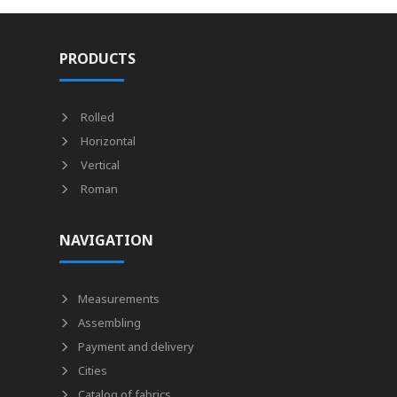
PRODUCTS
Rolled
Horizontal
Vertical
Roman
NAVIGATION
Measurements
Assembling
Payment and delivery
Cities
Catalog of fabrics