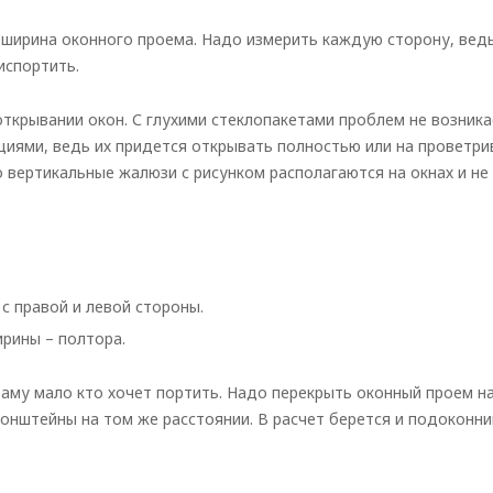
 ширина оконного проема. Надо измерить каждую сторону, вед
испортить.
ткрывании окон. С глухими стеклопакетами проблем не возника
иями, ведь их придется открывать полностью или на проветри
 вертикальные жалюзи с рисунком располагаются на окнах и не
с правой и левой стороны.
ирины – полтора.
раму мало кто хочет портить. Надо перекрыть оконный проем на
онштейны на том же расстоянии. В расчет берется и подоконни