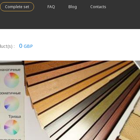
Complete set
FAQ
Blog
Contacts
0
uct(s) :
GBP