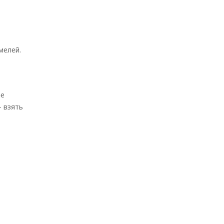
мелей.
ае
– взять