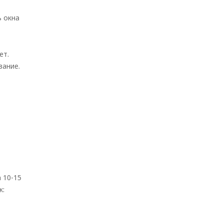
ь окна
ет.
вание.
 10-15
к: