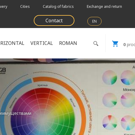
very
Cities
Catalog of fabrics
Exchange and return
Contact
EN
RIZONTAL
VERTICAL
ROMAN
0
prod
реимуществами