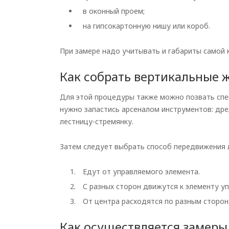
в оконный проем;
на гипсокартонную нишу или короб.
При замере надо учитывать и габариты самой 
Как собрать вертикальные 
Для этой процедуры также можно позвать спе
нужно запастись арсеналом инструментов: дре
лестницу-стремянку.
Затем следует выбрать способ передвижения л
Едут от управляемого элемента.
С разных сторон движутся к элементу уп
От центра расходятся по разным сторон
Как осуществляется замеры