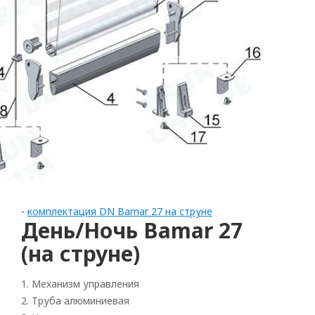
-
комплектация DN Bamar 27 на струне
День/Ночь Bamar 27
Rolled
(на струне)
Horizontal
1. Механизм управления
Vertical
2. Труба алюминиевая