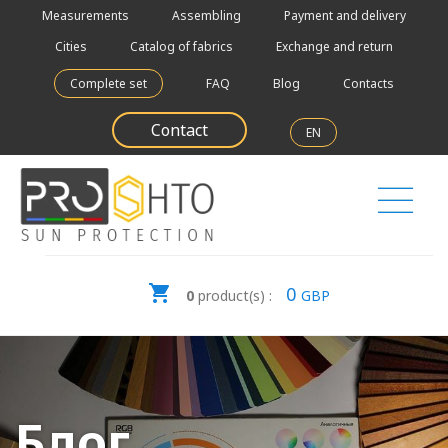
Measurements
Assembling
Payment and delivery
Cities
Catalog of fabrics
Exchange and return
Complete set
FAQ
Blog
Contacts
Contact
EN
0
0
product(s) :
GBP
Блог