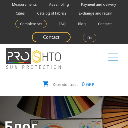
Measurements
Assembling
Payment and delivery
Cities
Catalog of fabrics
Exchange and return
Complete set
FAQ
Blog
Contacts
Contact
EN
0
0
product(s) :
GBP
Блог